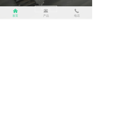
证、CQC阻燃认证、阻燃1级（B1）认证、CE认证、QS全国
MORE
낀
뀵
끅
工业生产许可证等，并且先后获得ISO 9001质量管理体系认
首页
产品
电话
证、ISO 14001环境管理体系认证、OHSAS 18001职业健康
安全管理体系认证等，连续多年荣获“广东省守合同重信用企
业”等荣誉，公司坚持自主创新、专注研发并获得多项“国家专
新闻资讯
利”及 多次荣获“高新技术企业”等成果和殊荣，公司对环保电
缆、矿物绝缘电缆、综合电缆、变频电缆、拖链电缆等有丰
各大类电线电缆介绍和用途，你知道多少？
富的设计和生产经验，凭借精湛的技术经验、完善的质量跟
电线电缆的完整命名通常较为复杂，所以人们有时
踪、先进的生产设备、优质的服务等得到了广大用户的认可
用一个简单的名称(通常是一个类别的名称)结合型
和信赖。
号规格来代替完整的名称，如“低压电缆”代表0.6/1
376
넶
kV级的所有塑料绝缘类电力电缆。电线电缆的型谱
我们将一如既往以“品质至上、信誉至上、服务至上、客户至
较为完善，可以说，只要写出电线电缆的标准型号
上”经营理念及“开拓创新、精益求精、追求卓越、以人为
新型电动铲运机专用卷筒电缆产品优势及安装规范
规格，就能明确具体的产品，但它的完整命名是怎
本”管理理念为广大用户提供超值产品和真诚服务。
面对越来越多的铲运机电缆起旋、打扭甚至断芯情
样的呢？
况的时有发生，新型电动铲运机电缆为确保移动供
电更安全，产品设计优势主要包括以下几方面，可
147
넶
供参考：
国内外电线电缆行业的差距
伴随着中国经济的快速崛起，我国电线电缆行业得
到迅猛发展，现已跻身世界制造大国。行业发展既